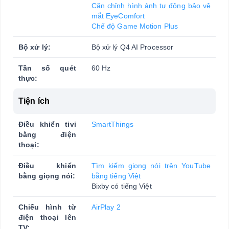
Căn chỉnh hình ảnh tự động bảo vệ
mắt EyeComfort
Chế độ Game Motion Plus
Bộ xử lý:
Bộ xử lý Q4 AI Processor
Tần số quét
60 Hz
thực:
Tiện ích
Điều khiển tivi
SmartThings
bằng điện
thoại:
Điều khiển
Tìm kiếm giọng nói trên YouTube
bằng giọng nói:
bằng tiếng Việt
Bixby có tiếng Việt
Chiếu hình từ
AirPlay 2
điện thoại lên
TV: