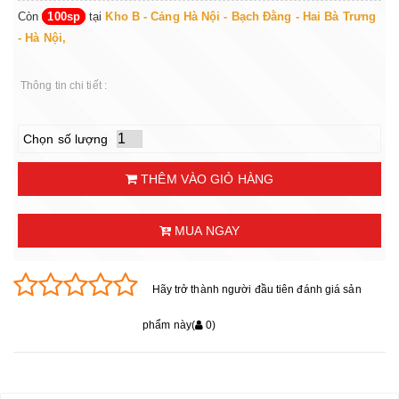
Còn
100sp
tại
Kho B - Cảng Hà Nội - Bạch Đằng - Hai Bà Trưng
- Hà Nội,
Thông tin chi tiết :
Chọn số lượng
THÊM VÀO GIỎ HÀNG
MUA NGAY
Hãy trở thành người đầu tiên đánh giá sản
phẩm này
(
0
)