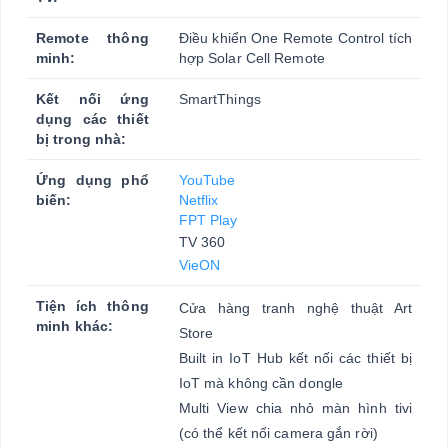
Remote thông
Điều khiển One Remote Control tích
minh:
hợp Solar Cell Remote
Kết nối ứng
SmartThings
dụng các thiết
bị trong nhà:
Ứng dụng phổ
YouTube
biến:
Netflix
FPT Play
TV 360
VieON
Tiện ích thông
Cửa hàng tranh nghệ thuật Art
minh khác:
Store
Built in IoT Hub kết nối các thiết bị
IoT mà không cần dongle
Multi View chia nhỏ màn hình tivi
(có thể kết nối camera gắn rời)