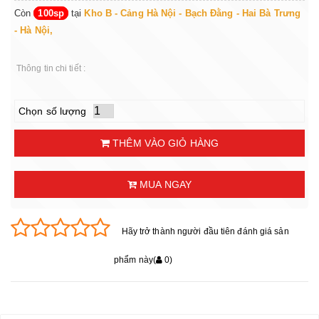
Còn
100sp
tại
Kho B - Cảng Hà Nội - Bạch Đằng - Hai Bà Trưng
- Hà Nội,
Thông tin chi tiết :
Chọn số lượng
THÊM VÀO GIỎ HÀNG
MUA NGAY
Hãy trở thành người đầu tiên đánh giá sản
phẩm này
(
0
)