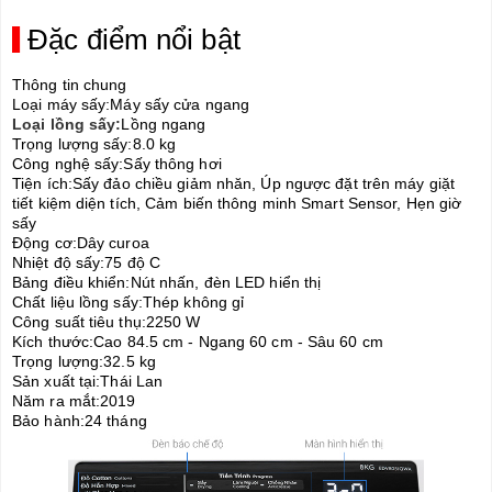
Đặc điểm nổi bật
Thông tin chung
Loại máy sấy:
Máy sấy cửa ngang
Loại lồng sấy:
Lồng ngang
Trọng lượng sấy:
8.0 kg
Công nghệ sấy:
Sấy thông hơi
Tiện ích:
Sấy đảo chiều giảm nhăn, Úp ngược đặt trên máy giặt
tiết kiệm diện tích, Cảm biến thông minh Smart Sensor, Hẹn giờ
sấy
Động cơ:
Dây curoa
Nhiệt độ sấy:
75 độ C
Bảng điều khiển:
Nút nhấn, đèn LED hiển thị
Chất liệu lồng sấy:
Thép không gỉ
Công suất tiêu thụ:
2250 W
Kích thước:
Cao 84.5 cm - Ngang 60 cm - Sâu 60 cm
Trọng lượng:
32.5 kg
Sản xuất tại:
Thái Lan
Năm ra mắt:
2019
Bảo hành:
24 tháng